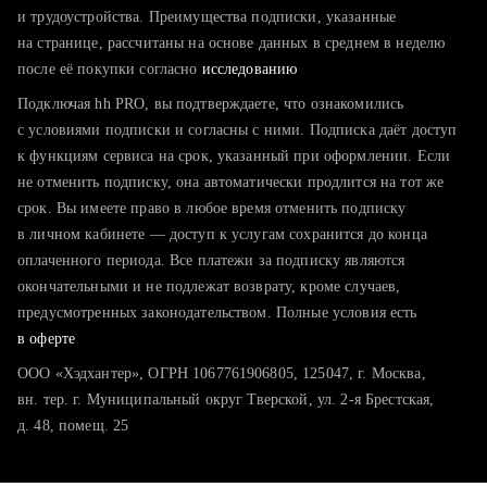
тратите много времени на поиск и вручную поднимаете
и трудоустройства. Преимущества подписки, указанные
резюме
на странице, рассчитаны на основе данных в среднем в неделю
после её покупки согласно
хотите сравнить себя с конкурентами и оценить шансы
исследованию
Подключая hh PRO, вы подтверждаете, что ознакомились
с условиями подписки и согласны с ними. Подписка даёт доступ
к функциям сервиса на срок, указанный при оформлении. Если
не отменить подписку, она автоматически продлится на тот же
срок. Вы имеете право в любое время отменить подписку
в личном кабинете — доступ к услугам сохранится до конца
оплаченного периода. Все платежи за подписку являются
окончательными и не подлежат возврату, кроме случаев,
предусмотренных законодательством. Полные условия есть
в оферте
ООО «Хэдхантер», ОГРН 1067761906805, 125047, г. Москва,
вн. тер. г. Муниципальный округ Тверской, ул. 2-я Брестская,
д. 48, помещ. 25