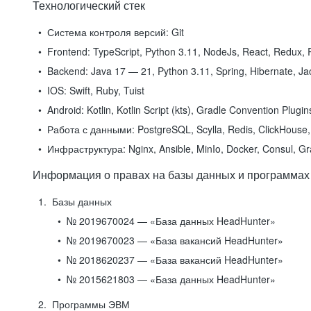
Технологический стек
Система контроля версий:
Git
Frontend:
TypeScript, Python 3.11, NodeJs, React, Redux, R
Backend:
Java 17 — 21, Python 3.11, Spring, Hibernate, Jac
IOS:
Swift, Ruby, Tuist
Android:
Kotlin, Kotlin Script (kts), Gradle Convention Plugi
Работа с данными:
PostgreSQL, Scylla, Redis, ClickHouse, 
Инфраструктура:
Nginx, Ansible, MinIo, Docker, Consul, G
Информация о правах на базы данных и программах
Базы данных
№ 2019670024 — «База данных HeadHunter»
№ 2019670023 — «База вакансий HeadHunter»
№ 2018620237 — «База вакансий HeadHunter»
№ 2015621803 — «База данных HeadHunter»
Программы ЭВМ