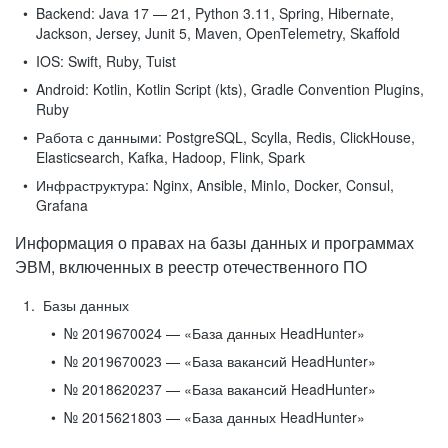
Backend:
Java 17 — 21, Python 3.11, Spring, Hibernate,
Jackson, Jersey, Junit 5, Maven, OpenTelemetry, Skaffold
IOS:
Swift, Ruby, Tuist
Android:
Kotlin, Kotlin Script (kts), Gradle Convention Plugins,
Ruby
Работа с данными:
PostgreSQL, Scylla, Redis, ClickHouse,
Elasticsearch, Kafka, Hadoop, Flink, Spark
Инфраструктура:
Nginx, Ansible, MinIo, Docker, Consul,
Grafana
Информация о правах на базы данных и программах
ЭВМ, включенных в реестр отечественного ПО
Базы данных
№ 2019670024 — «База данных HeadHunter»
№ 2019670023 — «База вакансий HeadHunter»
№ 2018620237 — «База вакансий HeadHunter»
№ 2015621803 — «База данных HeadHunter»