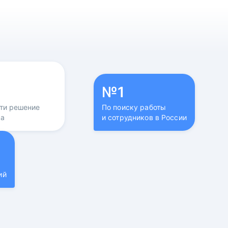
№1
йти решение
По поиску работы
са
и сотрудников в России
ий