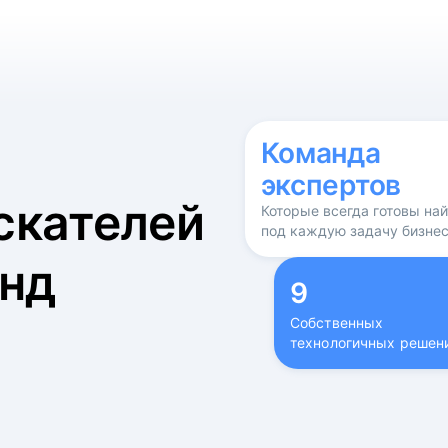
б
Команда
экспертов
скателей
Которые всегда готовы на
под каждую задачу бизне
нд
9
Собственных
технологичных решен