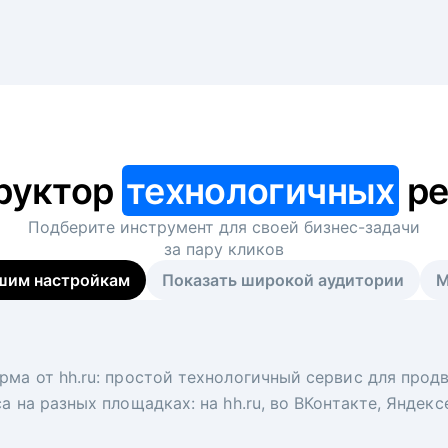
руктор
технологичных
ре
Подберите инструмент для своей
бизнес-задачи
за пару кликов
шим настройкам
Показать широкой аудитории
М
я
 рекрутер
рма от hh.ru: простой технологичный сервис для прод
 для вакансий на главной странице hh.ru. Увеличивает
под ключ. Решите, сколько кандидатов и когда вам нуж
а на разных площадках: на hh.ru, во ВКонтакте, Яндек
ологи, рекрутеры и проектные менеджеры hh.ru с цел
тов