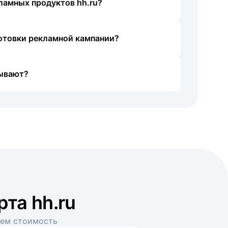
ламных продуктов hh.ru?
готовки рекламной кампании?
ывают?
рта hh.ru
аем стоимость