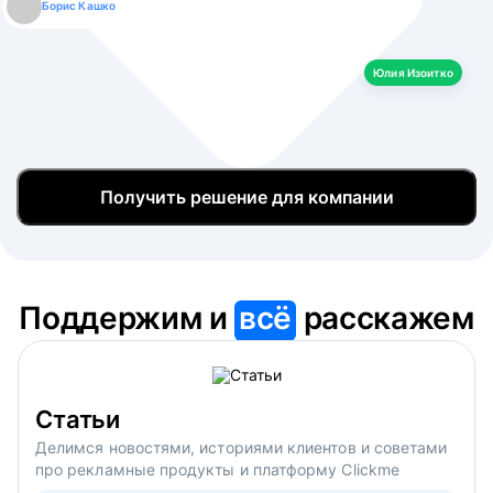
Борис Кашко
Юлия Изоитко
Александр Кулагин
Даниил Макаров
Екатерина Лазаренко
Юлия Изоитко
Получить решение для компании
Поддержим и
всё
расскажем
Статьи
Делимся новостями, историями клиентов и советами
про рекламные продукты и платформу Clickme