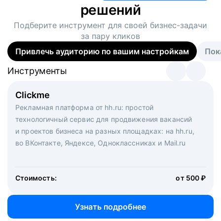
решений
Подберите инструмент для своей
бизнес-задачи
за пару кликов
Привлечь аудиторию по вашим настройкам
Пок
Инструменты
Инструменты
Инструменты
Виртуальный рекрутер
Clickme
Вакансия дня
Массовый подбор под ключ. Решите, сколько
Рекламная платформа от hh.ru: простой
Рекламный формат для вакансий на главной странице
кандидатов и когда вам нужно, и за дело возьмутся
технологичный сервис для продвижения вакансий
hh.ru. Увеличивает количество откликов
маркетологи, рекрутеры и проектные менеджеры
и проектов бизнеса на разных площадках: на hh.ru,
hh.ru с целым набором digital-инструментов
во ВКонтакте, Яндексе, Одноклассниках и Mail.ru
Стоимость:
от 200 000 ₽
Узнать подробнее
Стоимость:
от 500 ₽
Узнать подробнее
Узнать подробнее