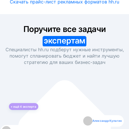
Скачать прайс-лист рекламных форматов hh.ru
Поручите все задачи
экспертам
Специалисты hh.ru подберут нужные инструменты,
помогут спланировать бюджет и найти лучшую
стратегию для ваших
бизнес-задач
+ ещё
4
эксперта
Екатерина Лазаренко
Александр Кулагин
Даниил Макаров
Борис Кашко
Юлия Изоитко