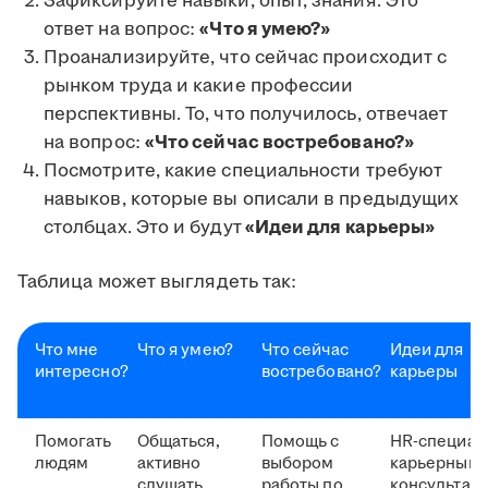
Зафиксируйте навыки, опыт, знания. Это
ответ на вопрос:
«Что я умею?»
Проанализируйте, что сейчас происходит с
рынком труда и какие профессии
перспективны. То, что получилось, отвечает
на вопрос:
«Что сейчас востребовано?»
Посмотрите, какие специальности требуют
навыков, которые вы описали в предыдущих
столбцах. Это и будут
«Идеи для карьеры»
Таблица может выглядеть так:
Что мне
Что я умею?
Что сейчас
Идеи для
интересно?
востребовано?
карьеры
Помогать
Общаться,
Помощь с
HR-специал
людям
активно
выбором
карьерный
слушать,
работы по
консультант