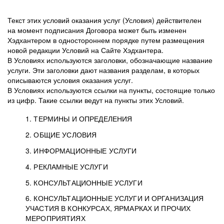
Текст этих условий оказания услуг (Условия) действителен
на момент подписания Договора может быть изменен
Хэдхантером в одностороннем порядке путем размещения
новой редакции Условий на Сайте Хэдхантера.
В Условиях используются заголовки, обозначающие название
услуги. Эти заголовки дают названия разделам, в которых
описываются условия оказания услуг.
В Условиях используются ссылки на пункты, состоящие только
из цифр. Такие ссылки ведут на пункты этих Условий.
1. ТЕРМИНЫ И ОПРЕДЕЛЕНИЯ
2. ОБЩИЕ УСЛОВИЯ
3. ИНФОРМАЦИОННЫЕ УСЛУГИ
1.1. Хэдхантер, или
Хэдхантер, ООО
4. РЕКЛАМНЫЕ УСЛУГИ
HeadHunter, или
«Хэдхантер», ИНН
2.1. Типы и статусы регистрации
5. КОНСУЛЬТАЦИОННЫЕ УСЛУГИ
Исполнитель
7718620740, адрес:
Типы регистрации
3.1. Предоставление доступа к базе данных
2.2. Активация услуг
6. КОНСУЛЬТАЦИОННЫЕ УСЛУГИ И ОРГАНИЗАЦИЯ
125047, г. Москва,
резюме с предложениями Соискателей
Описание и активация
УЧАСТИЯ В КОНКУРСАХ, ЯРМАРКАХ И ПРОЧИХ
2.1.1. Заказчику может быть присвоен один
4.0. Общие условия оказания рекламных услуг
внутригородская
о трудоустройстве с возможностью просмотра
МЕРОПРИЯТИЯХ
из Типов регистраций.
территория
4.0.1. Хэдхантер оказывает Заказчику услугу